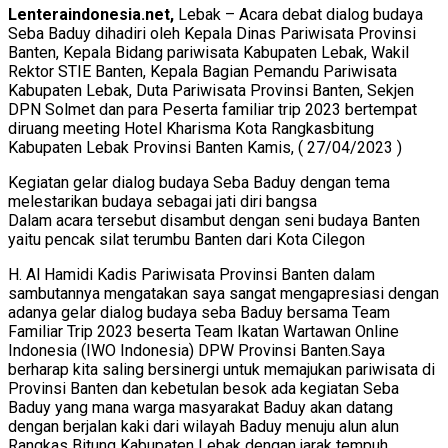
Lenteraindonesia.net,
Lebak – Acara debat dialog budaya
Seba Baduy dihadiri oleh Kepala Dinas Pariwisata Provinsi
Banten, Kepala Bidang pariwisata Kabupaten Lebak, Wakil
Rektor STIE Banten, Kepala Bagian Pemandu Pariwisata
Kabupaten Lebak, Duta Pariwisata Provinsi Banten, Sekjen
DPN Solmet dan para Peserta familiar trip 2023 bertempat
diruang meeting Hotel Kharisma Kota Rangkasbitung
Kabupaten Lebak Provinsi Banten Kamis, ( 27/04/2023 )
Kegiatan gelar dialog budaya Seba Baduy dengan tema
melestarikan budaya sebagai jati diri bangsa
Dalam acara tersebut disambut dengan seni budaya Banten
yaitu pencak silat terumbu Banten dari Kota Cilegon
H. Al Hamidi Kadis Pariwisata Provinsi Banten dalam
sambutannya mengatakan saya sangat mengapresiasi dengan
adanya gelar dialog budaya seba Baduy bersama Team
Familiar Trip 2023 beserta Team Ikatan Wartawan Online
Indonesia (IWO Indonesia) DPW Provinsi Banten.
Saya
berharap kita saling bersinergi untuk memajukan pariwisata di
Provinsi Banten dan kebetulan besok ada kegiatan Seba
Baduy yang mana warga masyarakat Baduy akan datang
dengan berjalan kaki dari wilayah Baduy menuju alun alun
Rangkas Bitung Kabupaten Lebak dengan jarak tempuh