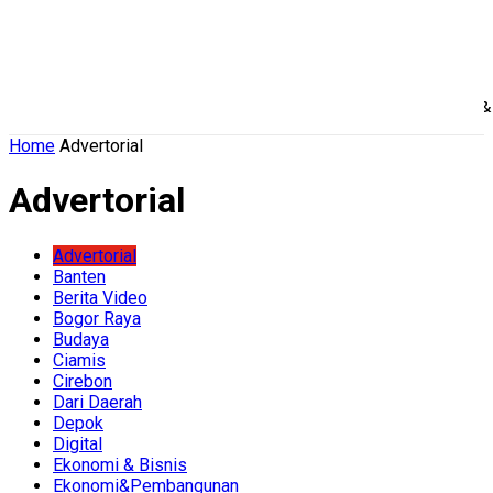
Home
Nasional
Daerah
Ekonomi Bisnis
Politik 
Home
Advertorial
Advertorial
Advertorial
Banten
Berita Video
Bogor Raya
Budaya
Ciamis
Cirebon
Dari Daerah
Depok
Digital
Ekonomi & Bisnis
Ekonomi&Pembangunan