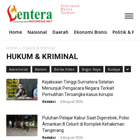
Informasi
Berita
Terkini
Home
Nasional
Daerah
Ekonomi Bisnis
Politik & P
Home
Hukum & Kriminal
HUKUM & KRIMINAL
Advertorial
Banten
Berita Video
Bogor Raya
Budaya
Kejaksaan Tiinggi Sumatera Selatan
Menunjuk Pengacara Negara Terkait
Pemulihan Tersangka kasus korupsi
-
Redaksi
4 August 2026
Puluhan Pelajar Kabur Saat Digerebek, Polisi
Amankan 8 Celurit di Komplek Kehakiman
Tangerang
-
Redaksi
3 August 2026