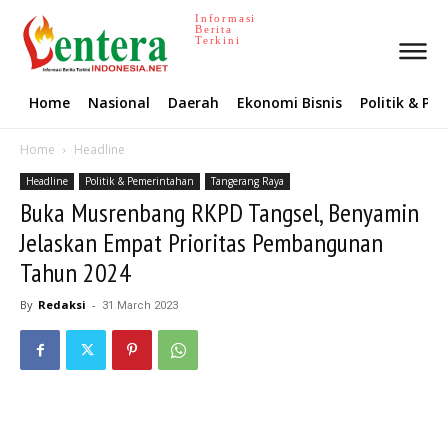
Informasi
Berita
Terkini
Home
Nasional
Daerah
Ekonomi Bisnis
Politik & P
Home
Headline
Headline
Politik & Pemerintahan
Tangerang Raya
Buka Musrenbang RKPD Tangsel, Benyamin
Jelaskan Empat Prioritas Pembangunan
Tahun 2024
By
Redaksi
-
31 March 2023