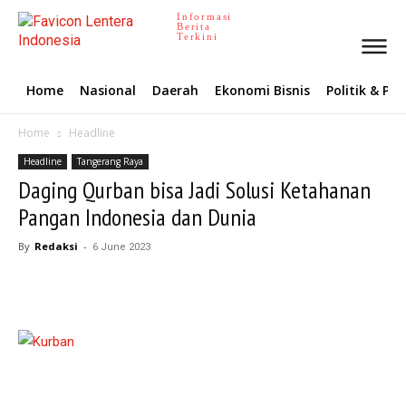
Informasi
Berita
Terkini
Home
Nasional
Daerah
Ekonomi Bisnis
Politik & P
Home
Headline
Headline
Tangerang Raya
Daging Qurban bisa Jadi Solusi Ketahanan
Pangan Indonesia dan Dunia
By
Redaksi
-
6 June 2023