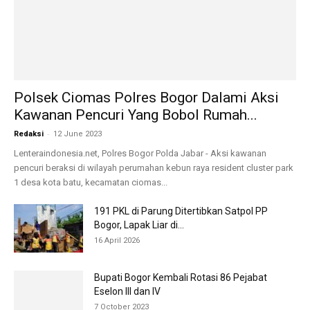
191 PKL di Parung Ditertibkan Satpol PP
Bogor, Lapak Liar di...
16 April 2026
Bupati Bogor Kembali Rotasi 86 Pejabat
Eselon III dan IV
7 October 2023
Tambang Galian C Diduga Tanpa Izin
Merajalela Di Desa Simatupang
Muara,Terkesan...
10 September 2023
Peringati HUT Humas Polri ke-74, Polres Metro
Tangerang Kota Gelar Donor...
23 October 2025