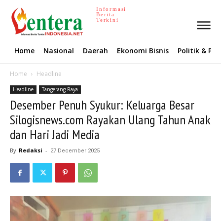
Informasi
Berita
Terkini
Home
Nasional
Daerah
Ekonomi Bisnis
Politik & P
Home
Headline
Headline
Tangerang Raya
Desember Penuh Syukur: Keluarga Besar
Silogisnews.com Rayakan Ulang Tahun Anak
dan Hari Jadi Media
By
Redaksi
-
27 December 2025