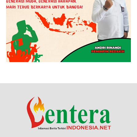
Contact us:
redaksi@lenteraindonesia.net
Redaksi
Pedoman Media Siber
Tarif Iklan
© Copyright 2023 - Lenteraindonesia.net, Hak cipta dilindungi undang-
undang.