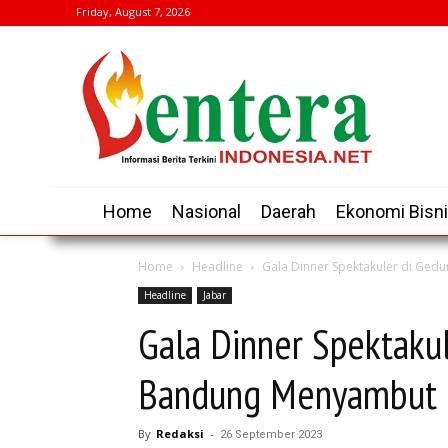
Friday, August 7, 2026
Home
Nasional
Daerah
Ekonomi Bisn
Home
Headline
Gala Dinner Spektakuler di Ged
Headline
Jabar
Gala Dinner Spektaku
Bandung Menyambut 
By
Redaksi
-
26 September 2023