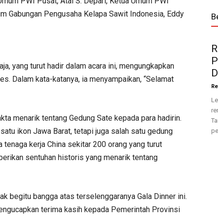
Umum PWI Pusat, Atal S. Depari, Ketua Umum PWI
mum Gabungan Pengusaha Kelapa Sawit Indonesia, Eddy
B
R
P
a, yang turut hadir dalam acara ini, mengungkapkan
D
es. Dalam kata-katanya, ia menyampaikan, “Selamat
Re
Le
re
ta menarik tentang Gedung Sate kepada para hadirin.
Ta
atu ikon Jawa Barat, tetapi juga salah satu gedung
pe
a tenaga kerja China sekitar 200 orang yang turut
ikan sentuhan historis yang menarik tentang
k begitu bangga atas terselenggaranya Gala Dinner ini.
engucapkan terima kasih kepada Pemerintah Provinsi