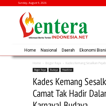
Sunday, August 9, 2026
Home
Nasional
Daerah
Ekonomi Bisn
Home
Bogor Raya
Kades Kemang Sesalkan Pejab
Bogor Raya
Budaya
Headline
Kades Kemang Sesalk
Camat Tak Hadir Dala
Karnaval Budaya