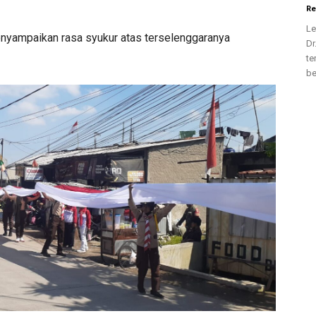
Re
Le
enyampaikan rasa syukur atas terselenggaranya
Dr
te
be