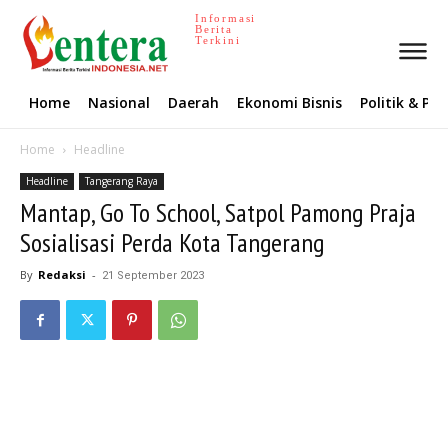
Informasi
Berita
Terkini
Home
Nasional
Daerah
Ekonomi Bisnis
Politik & P
Home
Headline
Headline
Tangerang Raya
Mantap, Go To School, Satpol Pamong Praja
Sosialisasi Perda Kota Tangerang
By
Redaksi
-
21 September 2023