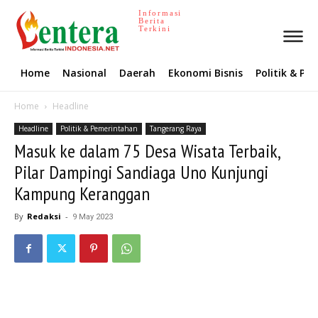
Informasi
Berita
Terkini
Home
Nasional
Daerah
Ekonomi Bisnis
Politik & P
Home
Headline
Headline
Politik & Pemerintahan
Tangerang Raya
Masuk ke dalam 75 Desa Wisata Terbaik,
Pilar Dampingi Sandiaga Uno Kunjungi
Kampung Keranggan
By
Redaksi
-
9 May 2023