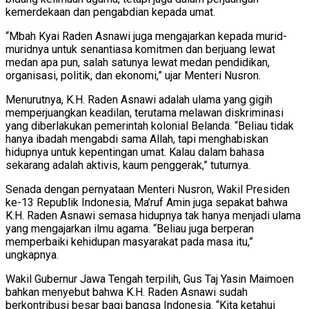
kemerdekaan dan pengabdian kepada umat.
“Mbah Kyai Raden Asnawi juga mengajarkan kepada murid-
muridnya untuk senantiasa komitmen dan berjuang lewat
medan apa pun, salah satunya lewat medan pendidikan,
organisasi, politik, dan ekonomi,” ujar Menteri Nusron.
Menurutnya, K.H. Raden Asnawi adalah ulama yang gigih
memperjuangkan keadilan, terutama melawan diskriminasi
yang diberlakukan pemerintah kolonial Belanda. “Beliau tidak
hanya ibadah mengabdi sama Allah, tapi menghabiskan
hidupnya untuk kepentingan umat. Kalau dalam bahasa
sekarang adalah aktivis, kaum penggerak,” tuturnya.
Senada dengan pernyataan Menteri Nusron, Wakil Presiden
ke-13 Republik Indonesia, Ma’ruf Amin juga sepakat bahwa
K.H. Raden Asnawi semasa hidupnya tak hanya menjadi ulama
yang mengajarkan ilmu agama. “Beliau juga berperan
memperbaiki kehidupan masyarakat pada masa itu,”
ungkapnya.
Wakil Gubernur Jawa Tengah terpilih, Gus Taj Yasin Maimoen
bahkan menyebut bahwa K.H. Raden Asnawi sudah
berkontribusi besar bagi bangsa Indonesia. “Kita ketahui