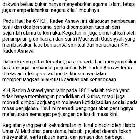
dakwah beliau bukan hanya menyebarkan agama Islam, tetapi
juga mempertahankan negara kita,” imbuhnya.
Pada Haul ke-67 K.H. Raden Asnawi ini, dilakukan pembacaan
tahlil dan doa bersama, serta disampaikan tausiah dari
sejumlah ulama terkemuka. Kegiatan ini juga dimeriahkan oleh
penampilan grup hadrah dari santri Madrasah Qudsiyyah yang
membawakan lagu bernuansa spiritual dan perjuangan K.H.
Raden Asnawi.
Dalam kesempatan tersebut, para peserta haul menyampaikan
harapan agar semangat perjuangan K.H. Raden Asnawi terus
diteladani oleh generasi muda, khususnya dalam
memperjuangkan nilai-nilai keadilan dan kebangsaan.
K.H. Raden Asnawi yang lahir pada 1861 adalah tokoh yang
tidak hanya membangun pendidikan di Kudus, tetapi juga
menjadi simbol perjuangan melawan ketidakadilan sosial pada
masa penjajahan. Haul ini menjadi pengingat akan pentingnya
melanjutkan semangat perjuangan beliau di masa kini.
Kegiatan yang penuh kekhidmatan ini turut dihadiri oleh Habib
Umar Al Muthohar, para ulama, habaib, pejabat daerah, tokoh
masyarakat, serta ribuan santri dan jamaah dari berbagai