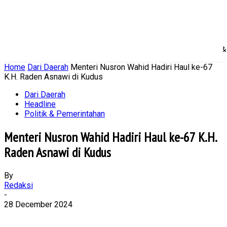
Home
Nasional
Daerah
Ekonomi Bisnis
Politik 
Home
Dari Daerah
Menteri Nusron Wahid Hadiri Haul ke-67
K.H. Raden Asnawi di Kudus
Dari Daerah
Headline
Politik & Pemerintahan
Menteri Nusron Wahid Hadiri Haul ke-67 K.H.
Raden Asnawi di Kudus
By
Redaksi
-
28 December 2024