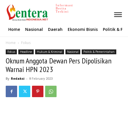
Informasi
Berita
Terkini
Home
Nasional
Daerah
Ekonomi Bisnis
Politik & P
Home
Fokus
Fokus
Headline
Hukum & Kriminal
Nasional
Politik & Pemerintahan
Oknum Anggota Dewan Pers Dipolisikan
Warnai HPN 2023
By
Redaksi
-
8 February 2023