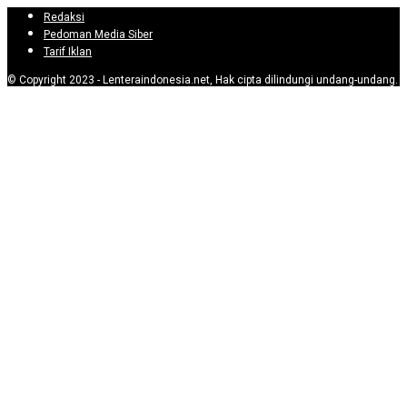
Redaksi
Pedoman Media Siber
Tarif Iklan
© Copyright 2023 - Lenteraindonesia.net, Hak cipta dilindungi undang-undang.