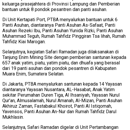
keluarga prasejahtera di Provinsi Lampung dan Pemberian
bantuan untuk 8 pondok pesantren dan panti asuhan.
Di Unit Kertapati Port, PTBA menyalurkan bantuan untuk 6
Panti Asuhan, diantaranya Panti Asuhan As-Safaat, Panti
Asuhan Rezeki Ibu, Panti Asuhan Yunida Rizki, Panti Asuhan
Muhammad Teguh, Rumah Tahfidz Pinggiran Tsa lihah, Rumah
Tahfidz Kiai Marogan.
Selanjutnya, kegiatan Safari Ramadan juga dilaksanakan di
Tanjung Enim Mining Site dengan pemberian santunan kepada
657 anak yatim, piatu, yatim piatu, dan dhuafa yang berasal
dari 19 panti asuhan dan pondok pesantren di Kabupaten
Muara Enim, Sumatera Selatan.
Di Jakarta, PTBA menyalurkan santunan kepada 14 Yayasan
diantaranya Yayasan Nusantara, AL-Hasabat, Anak Yatim
sekitar Perumahan Duren Tiga, Al Ihsaniyah, Yayasan Nurul
Qur’an, Almusalamah, Nurul Amanah, Al-Mizan, Panti Asuhan
Akhiruz Zaman, Fastabakul Khoirot, Panti Al Istiqomah,
Yavensos, Panti Asuhan An-Nur dan Rumah Tahfidz Darul
Mukhlasin.
Selanjutnya, Safari Ramadan digelar di Unit Pertambangan