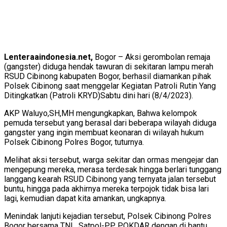
Lenteraaindonesia.net,
Bogor – Aksi gerombolan remaja
(gangster) diduga hendak tawuran di sekitaran lampu merah
RSUD Cibinong kabupaten Bogor, berhasil diamankan pihak
Polsek Cibinong saat menggelar Kegiatan Patroli Rutin Yang
Ditingkatkan (Patroli KRYD)Sabtu dini hari (8/4/2023).
AKP Waluyo,SH,MH mengungkapkan, Bahwa kelompok
pemuda tersebut yang berasal dari beberapa wilayah diduga
gangster yang ingin membuat keonaran di wilayah hukum
Polsek Cibinong Polres Bogor, tuturnya.
Melihat aksi tersebut, warga sekitar dan ormas mengejar dan
mengepung mereka, merasa terdesak hingga berlari tunggang
langgang kearah RSUD Cibinong yang ternyata jalan tersebut
buntu, hingga pada akhirnya mereka terpojok tidak bisa lari
lagi, kemudian dapat kita amankan, ungkapnya.
Menindak lanjuti kejadian tersebut, Polsek Cibinong Polres
Bogor bersama TNI , Satpol-PP, POKDAR dengan di bantu