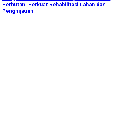
Perhutani Perkuat Rehabilitasi Lahan dan
Penghijauan