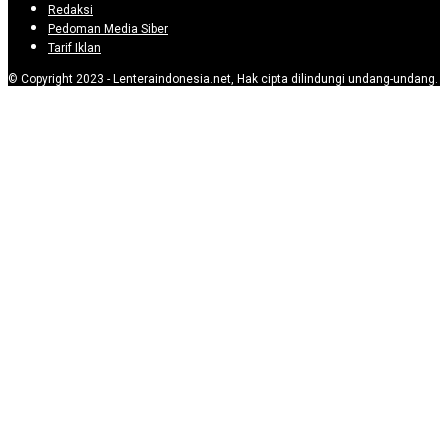
Redaksi
Pedoman Media Siber
Tarif Iklan
© Copyright 2023 - Lenteraindonesia.net, Hak cipta dilindungi undang-undang.