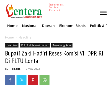
Informasi
Berita
Terkini
Home
Nasional
Daerah
Ekonomi Bisnis
Politik & P
Home
Headline
Headline
Politik & Pemerintahan
Tangerang Raya
Bupati Zaki Hadiri Reses Komisi VII DPR RI
Di PLTU Lontar
By
Redaksi
-
9 May 2023