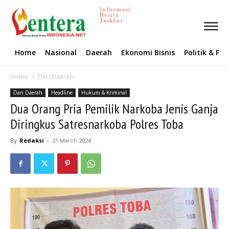
Informasi
Berita
Terkini
Home
Nasional
Daerah
Ekonomi Bisnis
Politik & P
Home
Dari Daerah
Dari Daerah
Headline
Hukum & Kriminal
Dua Orang Pria Pemilik Narkoba Jenis Ganja
Diringkus Satresnarkoba Polres Toba
By
Redaksi
-
21 March 2024