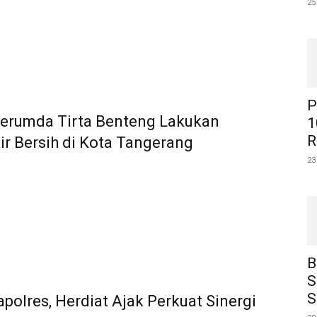
25
P
Perumda Tirta Benteng Lakukan
1
R
ir Bersih di Kota Tangerang
23
B
S
S
apolres, Herdiat Ajak Perkuat Sinergi