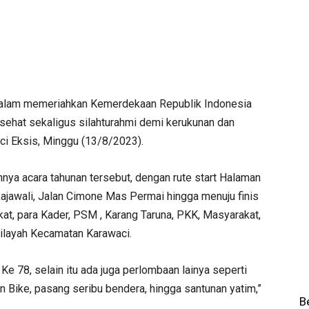
alam memeriahkan Kemerdekaan Republik Indonesia
sehat sekaligus silahturahmi demi kerukunan dan
i Eksis, Minggu (13/8/2023).
nnya acara tahunan tersebut, dengan rute start Halaman
Rajawali, Jalan Cimone Mas Permai hingga menuju finis
t, para Kader, PSM , Karang Taruna, PKK, Masyarakat,
 wilayah Kecamatan Karawaci.
 Ke 78, selain itu ada juga perlombaan lainya seperti
un Bike, pasang seribu bendera, hingga santunan yatim,”
B