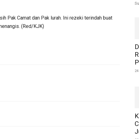
Su
sih Pak Camat dan Pak lurah. Ini rezeki terindah buat
 menangis. (Red/KJK)
D
R
P
24
K
C
J