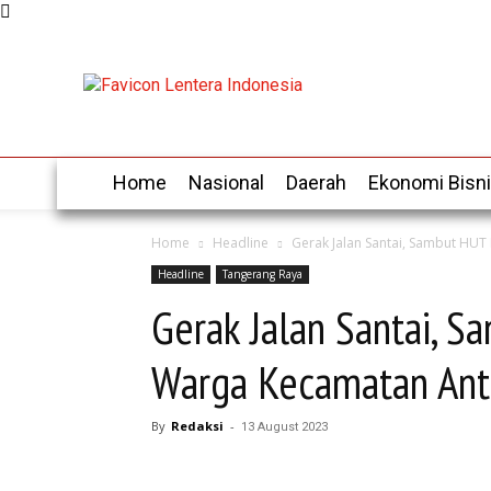
Thursday, August 6, 2026
Home
Nasional
Daerah
Ekonomi Bisn
Home
Headline
Gerak Jalan Santai, Sambut HUT 
Headline
Tangerang Raya
Gerak Jalan Santai, S
Warga Kecamatan Antu
By
Redaksi
-
13 August 2023