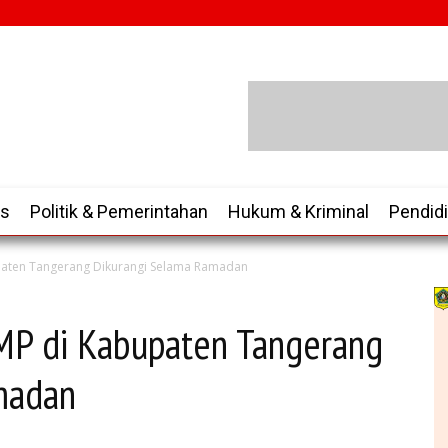
is
Politik & Pemerintahan
Hukum & Kriminal
Pendid
paten Tangerang Dikurangi Selama Ramadan
MP di Kabupaten Tangerang
madan