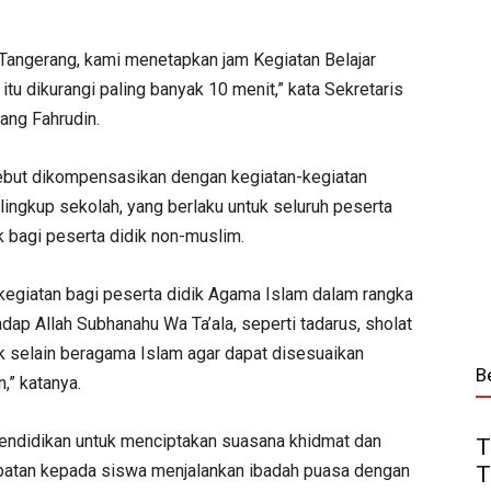
 Tangerang, kami menetapkan jam Kegiatan Belajar
u dikurangi paling banyak 10 menit,” kata Sekretaris
ang Fahrudin.
sebut dikompensasikan dengan kegiatan-kegiatan
 lingkup sekolah, yang berlaku untuk seluruh peserta
k bagi peserta didik non-muslim.
kegiatan bagi peserta didik Agama Islam dalam rangka
ap Allah Subhanahu Wa Ta’ala, seperti tadarus, sholat
dik selain beragama Islam agar dapat disesuaikan
B
,” katanya.
endidikan untuk menciptakan suasana khidmat dan
T
patan kepada siswa menjalankan ibadah puasa dengan
T