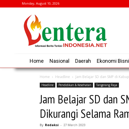
Monday, August 10, 2026
Home
Nasional
Daerah
Ekonomi Bisn
Home
Headline
Jam Belajar SD dan SMP di Kabu
Headline
Pendidikan & Kesehatan
Tangerang Raya
Jam Belajar SD dan S
Dikurangi Selama Ra
By
Redaksi
-
27 March 2023