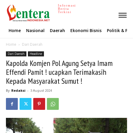
Informasi
Berita
Terkini
Home
Nasional
Daerah
Ekonomi Bisnis
Politik & P
Home
Dari Daerah
Dari Daerah
Headline
Kapolda Komjen Pol Agung Setya Imam
Effendi Pamit ! ucapkan Terimakasih
Kepada Masyarakat Sumut !
By
Redaksi
-
3 August 2024