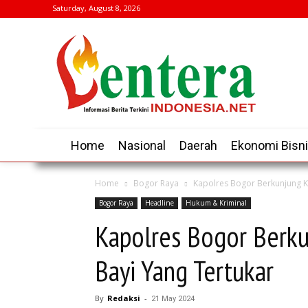
Saturday, August 8, 2026
Home
Nasional
Daerah
Ekonomi Bisn
Home
Bogor Raya
Kapolres Bogor Berkunjung 
Bogor Raya
Headline
Hukum & Kriminal
Kapolres Bogor Berk
Bayi Yang Tertukar
By
Redaksi
-
21 May 2024