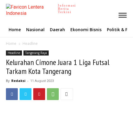
Informasi
Berita
Terkini
Home
Nasional
Daerah
Ekonomi Bisnis
Politik & P
Home
Headline
Headline
Tangerang Raya
Kelurahan Cimone Juara 1 Liga Futsal
Tarkam Kota Tangerang
By
Redaksi
-
11 August 2023