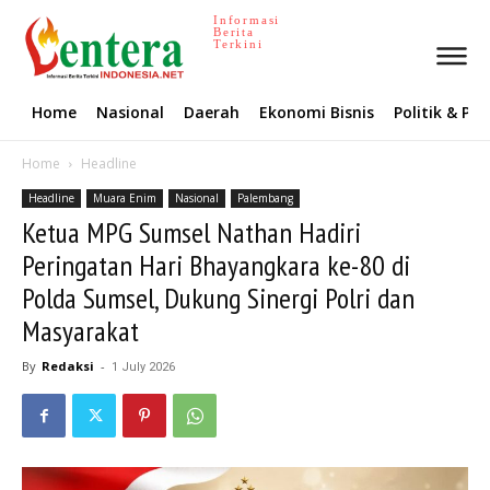
Informasi
Berita
Terkini
Home
Nasional
Daerah
Ekonomi Bisnis
Politik & P
Home
Headline
Headline
Muara Enim
Nasional
Palembang
Ketua MPG Sumsel Nathan Hadiri
Peringatan Hari Bhayangkara ke-80 di
Polda Sumsel, Dukung Sinergi Polri dan
Masyarakat
By
Redaksi
-
1 July 2026