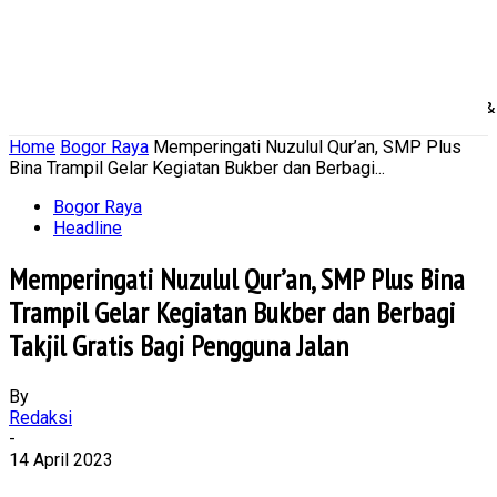
Home
Nasional
Daerah
Ekonomi Bisnis
Politik 
Home
Bogor Raya
Memperingati Nuzulul Qur’an, SMP Plus
Bina Trampil Gelar Kegiatan Bukber dan Berbagi...
Bogor Raya
Headline
Memperingati Nuzulul Qur’an, SMP Plus Bina
Trampil Gelar Kegiatan Bukber dan Berbagi
Takjil Gratis Bagi Pengguna Jalan
By
Redaksi
-
14 April 2023