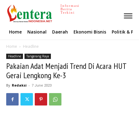
Informasi
Berita
Terkini
Home
Nasional
Daerah
Ekonomi Bisnis
Politik & P
Home
Headline
Headline
Tangerang Raya
Pakaian Adat Menjadi Trend Di Acara HUT
Gerai Lengkong Ke-3
By
Redaksi
-
7 June 2023