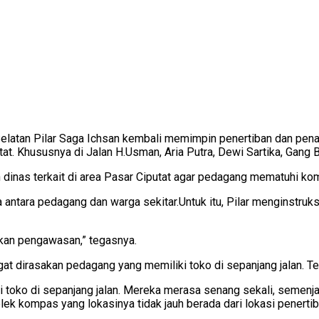
latan Pilar Saga Ichsan kembali memimpin penertiban dan penata
at. Khususnya di Jalan H.Usman, Aria Putra, Dewi Sartika, Gang 
dinas terkait di area Pasar Ciputat agar pedagang mematuhi kom
 antara pedagang dan warga sekitar.
Untuk itu, Pilar menginstru
kukan pengawasan,” tegasnya.
angat dirasakan pedagang yang memiliki toko di sepanjang jalan. 
 toko di sepanjang jalan. Mereka merasa senang sekali, semenj
plek kompas yang lokasinya tidak jauh berada dari lokasi penert