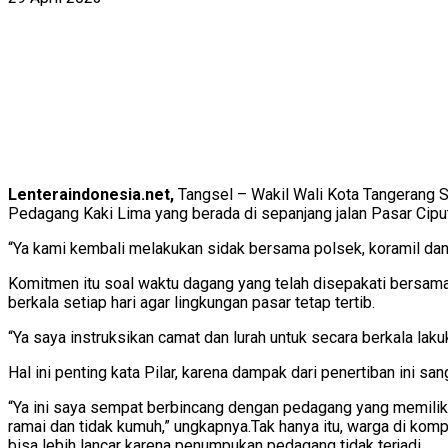
Lenteraindonesia.net,
Tangsel – Wakil Wali Kota Tangerang Se
Pedagang Kaki Lima yang berada di sepanjang jalan Pasar Ciput
“Ya kami kembali melakukan sidak bersama polsek, koramil dan 
Komitmen itu soal waktu dagang yang telah disepakati bersama
berkala setiap hari agar lingkungan pasar tetap tertib.
“Ya saya instruksikan camat dan lurah untuk secara berkala la
Hal ini penting kata Pilar, karena dampak dari penertiban ini s
“Ya ini saya sempat berbincang dengan pedagang yang memiliki
ramai dan tidak kumuh,” ungkapnya.Tak hanya itu, warga di kom
bisa lebih lancar karena penumpukan pedagang tidak terjadi.