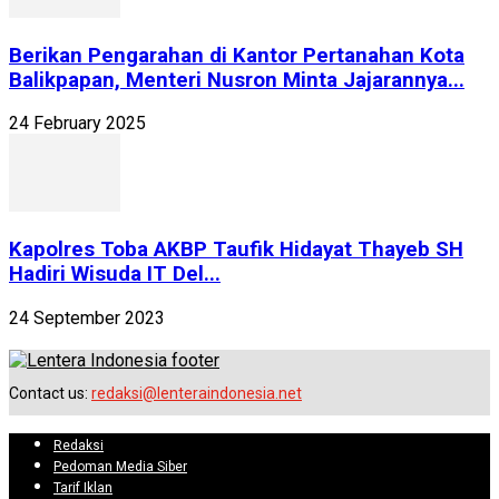
Berikan Pengarahan di Kantor Pertanahan Kota
Balikpapan, Menteri Nusron Minta Jajarannya...
24 February 2025
Kapolres Toba AKBP Taufik Hidayat Thayeb SH
Hadiri Wisuda IT Del...
24 September 2023
Contact us:
redaksi@lenteraindonesia.net
Redaksi
Pedoman Media Siber
Tarif Iklan