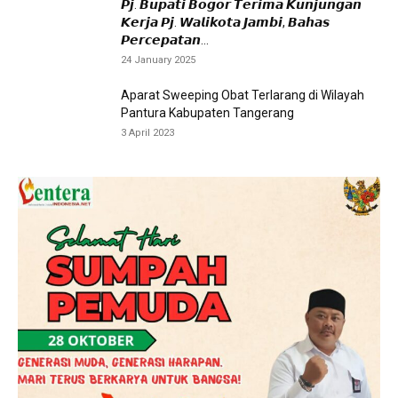
𝙋𝙟. 𝘽𝙪𝙥𝙖𝙩𝙞 𝘽𝙤𝙜𝙤𝙧 𝙏𝙚𝙧𝙞𝙢𝙖 𝙆𝙪𝙣𝙟𝙪𝙣𝙜𝙖𝙣
𝙆𝙚𝙧𝙟𝙖 𝙋𝙟. 𝙒𝙖𝙡𝙞𝙠𝙤𝙩𝙖 𝙅𝙖𝙢𝙗𝙞, 𝘽𝙖𝙝𝙖𝙨
𝙋𝙚𝙧𝙘𝙚𝙥𝙖𝙩𝙖𝙣...
24 January 2025
Aparat Sweeping Obat Terlarang di Wilayah
Pantura Kabupaten Tangerang
3 April 2023