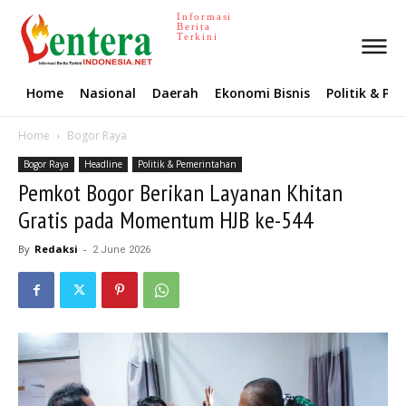
Informasi
Berita
Terkini
Home
Nasional
Daerah
Ekonomi Bisnis
Politik & P
Home
Bogor Raya
Bogor Raya
Headline
Politik & Pemerintahan
Pemkot Bogor Berikan Layanan Khitan
Gratis pada Momentum HJB ke-544
By
Redaksi
-
2 June 2026