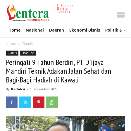
Informasi
Berita
Terkini
Home
Nasional
Daerah
Ekonomi Bisnis
Politik & P
Home
Ciamis
Ciamis
Headline
Peringati 9 Tahun Berdiri, PT Diijaya
Mandiri Teknik Adakan Jalan Sehat dan
Bagi-Bagi Hadiah di Kawali
By
Redaksi
-
1 December 2025