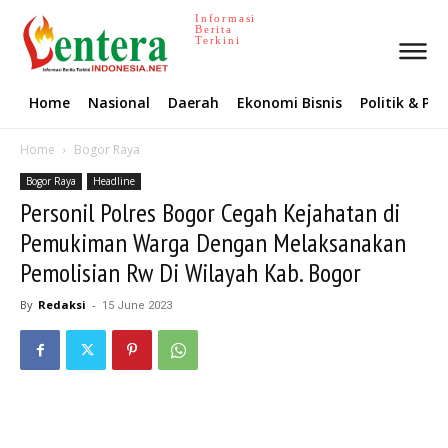
Informasi
Berita
Terkini
Home
Nasional
Daerah
Ekonomi Bisnis
Politik & P
Home
Bogor Raya
Bogor Raya
Headline
Personil Polres Bogor Cegah Kejahatan di
Pemukiman Warga Dengan Melaksanakan
Pemolisian Rw Di Wilayah Kab. Bogor
By
Redaksi
-
15 June 2023