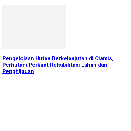
Pengelolaan Hutan Berkelanjutan di Ciamis,
Perhutani Perkuat Rehabilitasi Lahan dan
Penghijauan