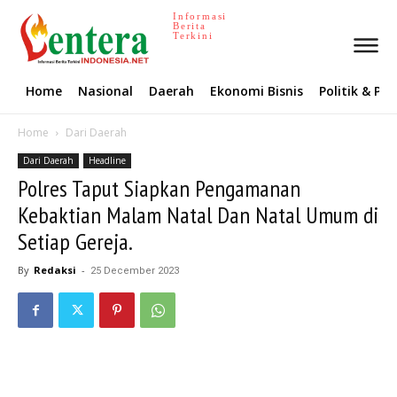
Informasi
Berita
Terkini
Home
Nasional
Daerah
Ekonomi Bisnis
Politik & P
Home
Dari Daerah
Dari Daerah
Headline
Polres Taput Siapkan Pengamanan
Kebaktian Malam Natal Dan Natal Umum di
Setiap Gereja.
By
Redaksi
-
25 December 2023