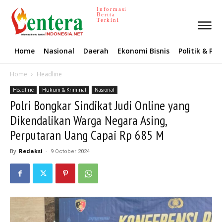
Informasi
Berita
Terkini
Home
Nasional
Daerah
Ekonomi Bisnis
Politik & P
Home
Headline
Headline
Hukum & Kriminal
Nasional
Polri Bongkar Sindikat Judi Online yang
Dikendalikan Warga Negara Asing,
Perputaran Uang Capai Rp 685 M
By
Redaksi
-
9 October 2024