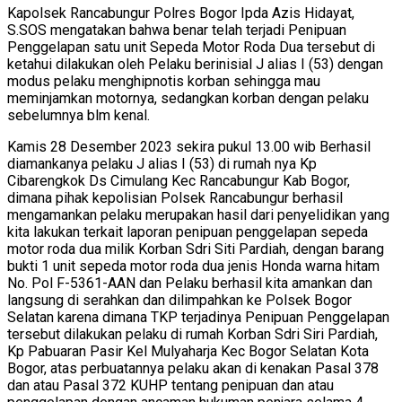
Kapolsek Rancabungur Polres Bogor Ipda Azis Hidayat,
S.SOS mengatakan bahwa benar telah terjadi Penipuan
Penggelapan satu unit Sepeda Motor Roda Dua tersebut di
ketahui dilakukan oleh Pelaku berinisial J alias I (53) dengan
modus pelaku menghipnotis korban sehingga mau
meminjamkan motornya, sedangkan korban dengan pelaku
sebelumnya blm kenal.
Kamis 28 Desember 2023 sekira pukul 13.00 wib Berhasil
diamankanya pelaku J alias I (53) di rumah nya Kp
Cibarengkok Ds Cimulang Kec Rancabungur Kab Bogor,
dimana pihak kepolisian Polsek Rancabungur berhasil
mengamankan pelaku merupakan hasil dari penyelidikan yang
kita lakukan terkait laporan penipuan penggelapan sepeda
motor roda dua milik Korban Sdri Siti Pardiah, dengan barang
bukti 1 unit sepeda motor roda dua jenis Honda warna hitam
No. Pol F-5361-AAN dan Pelaku berhasil kita amankan dan
langsung di serahkan dan dilimpahkan ke Polsek Bogor
Selatan karena dimana TKP terjadinya Penipuan Penggelapan
tersebut dilakukan pelaku di rumah Korban Sdri Siri Pardiah,
Kp Pabuaran Pasir Kel Mulyaharja Kec Bogor Selatan Kota
Bogor, atas perbuatannya pelaku akan di kenakan Pasal 378
dan atau Pasal 372 KUHP tentang penipuan dan atau