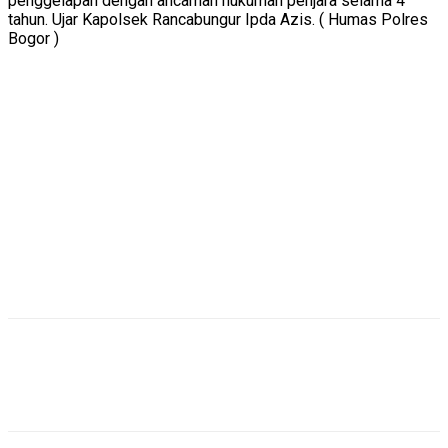
penggelapan dengan ancaman hukuman penjara selama 4
tahun. Ujar Kapolsek Rancabungur Ipda Azis. ( Humas Polres
Bogor )