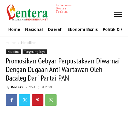
Informasi
Berita
Terkini
Home
Nasional
Daerah
Ekonomi Bisnis
Politik & P
Home
Headline
Headline
Tangerang Raya
Promosikan Gebyar Perpustakaan Diwarnai
Dengan Dugaan Anti Wartawan Oleh
Bacaleg Dari Partai PAN
By
Redaksi
-
25 August 2023