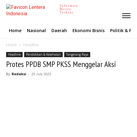
Informasi
Berita
Terkini
Home
Nasional
Daerah
Ekonomi Bisnis
Politik & P
Home
Headline
Headline
Pendidikan & Kesehatan
Tangerang Raya
Protes PPDB SMP PKSS Menggelar Aksi
By
Redaksi
-
23 July 2023