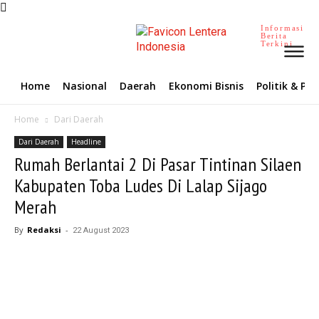
Informasi
Berita
Terkini
Home
Nasional
Daerah
Ekonomi Bisnis
Politik & P
Home
Dari Daerah
Dari Daerah
Headline
Rumah Berlantai 2 Di Pasar Tintinan Silaen
Kabupaten Toba Ludes Di Lalap Sijago
Merah
By
Redaksi
-
22 August 2023