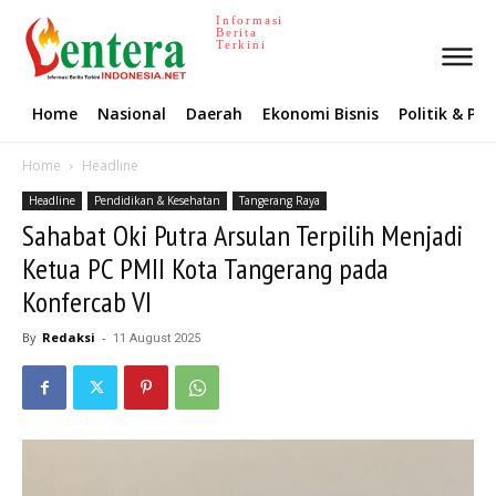
Informasi
Berita
Terkini
Home
Nasional
Daerah
Ekonomi Bisnis
Politik & P
Home
Headline
Headline
Pendidikan & Kesehatan
Tangerang Raya
Sahabat Oki Putra Arsulan Terpilih Menjadi
Ketua PC PMII Kota Tangerang pada
Konfercab VI
By
Redaksi
-
11 August 2025