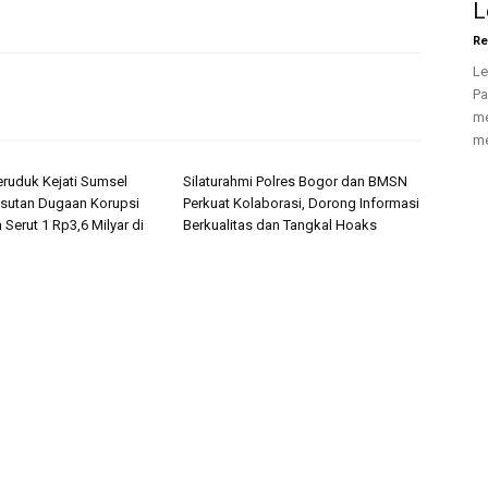
L
Re
Le
Pa
me
me
ruduk Kejati Sumsel
Silaturahmi Polres Bogor dan BMSN
sutan Dugaan Korupsi
Perkuat Kolaborasi, Dorong Informasi
 Serut 1 Rp3,6 Milyar di
Berkualitas dan Tangkal Hoaks