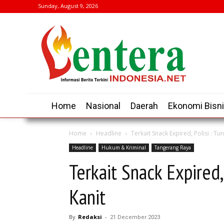
Sunday, August 9, 2026
Home
Nasional
Daerah
Ekonomi Bisn
Home
Headline
Terkait Snack Expired, Polisi : Tu
Headline
Hukum & Kriminal
Tangerang Raya
Terkait Snack Expired,
Kanit
By
Redaksi
-
21 December 2023