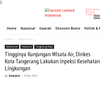
Informasi
Berita
Terkini
Home
Nasional
Daerah
Ekonomi Bisnis
Politik & P
Home
Advertorial
Advertorial
Headline
Tangerang Raya
Tingginya Kunjungan Wisata Air, Dinkes
Kota Tangerang Lakukan Inpeksi Kesehatan
Lingkungan
By
Redaksi
-
3 May 2023