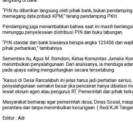
langsung di bank.
“PIN itu diberikan langsung oleh pihak bank, bukan pendamping
memegang data pribadi KPM,” terang pendamping PKH.
Pendamping juga menambahkan bahwa saat ini masih berlangsun
menunggu penyelesaian distribusi PIN dan buku tabungan.
“PIN standar dari bank biasanya berupa angka 123456 dan wajib
pihak perbankan,” tambahnya.
Sementara itu, Agus M. Romdoni, Ketua Komunitas Jurnalis Ko
menimbulkan penyalahgunaan. Dari analisanya, ia menduga adany
pada upaya saling menguntungkan secara terselubung.
“Kasus di Desa Rancalabuh ini jelas harus jadi perhatian seri
penyalahgunaan semakin besar jika pencairan hanya dibatasi me
lewat oknum agen atau pengurus RT. Pemerintah dan pihak terkai
Masyarakat berharap agar pemerintah desa, Dinas Sosial, mau
perantara dan tanpa menimbulkan kecurigaan. ( Red/KJK Tanger
Editor : Adr