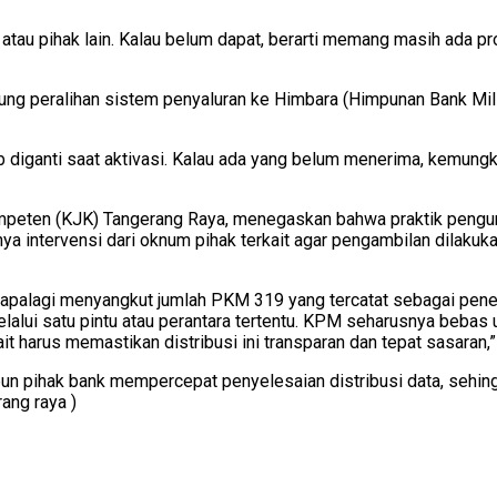
 atau pihak lain. Kalau belum dapat, berarti memang masih ada p
g peralihan sistem penyaluran ke Himbara (Himpunan Bank Mili
 diganti saat aktivasi. Kalau ada yang belum menerima, kemungk
mpeten (KJK) Tangerang Raya, menegaskan bahwa praktik pengump
a intervensi dari oknum pihak terkait agar pengambilan dilakuka
us, apalagi menyangkut jumlah PKM 319 yang tercatat sebagai pen
lalui satu pintu atau perantara tertentu. KPM seharusnya bebas 
t harus memastikan distribusi ini transparan dan tepat sasaran,
pun pihak bank mempercepat penyelesaian distribusi data, seh
ang raya )