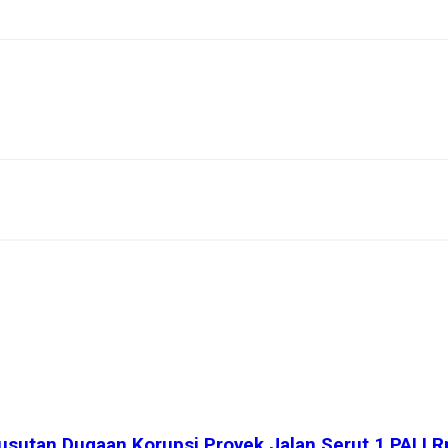
usutan Dugaan Korupsi Proyek Jalan Serut 1 PALI Rp