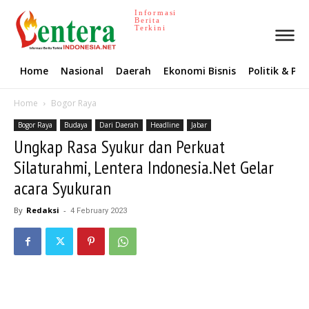
Informasi
Berita
Terkini
Home
Nasional
Daerah
Ekonomi Bisnis
Politik & P
Home
Bogor Raya
Bogor Raya
Budaya
Dari Daerah
Headline
Jabar
Ungkap Rasa Syukur dan Perkuat
Silaturahmi, Lentera Indonesia.Net Gelar
acara Syukuran
By
Redaksi
-
4 February 2023