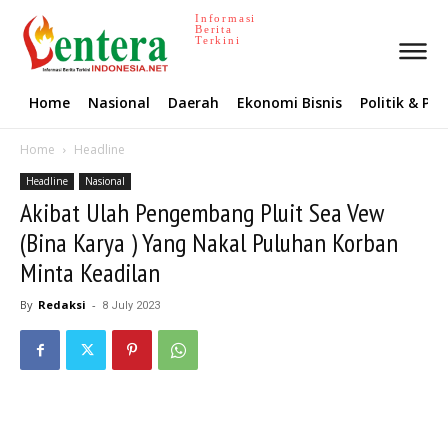
Informasi
Berita
Terkini
Home
Nasional
Daerah
Ekonomi Bisnis
Politik & P
Home
Headline
Headline
Nasional
Akibat Ulah Pengembang Pluit Sea Vew
(Bina Karya ) Yang Nakal Puluhan Korban
Minta Keadilan
By
Redaksi
-
8 July 2023