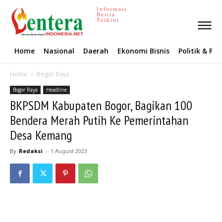
Informasi
Berita
Terkini
Home
Nasional
Daerah
Ekonomi Bisnis
Politik & P
Home
Bogor Raya
Bogor Raya
Headline
BKPSDM Kabupaten Bogor, Bagikan 100
Bendera Merah Putih Ke Pemerintahan
Desa Kemang
By
Redaksi
-
1 August 2023