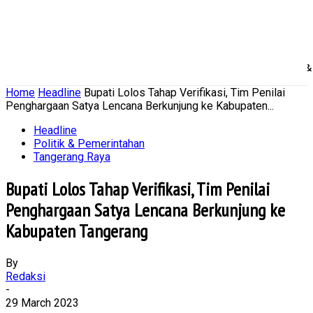
Home
Nasional
Daerah
Ekonomi Bisnis
Politik 
Home
Headline
Bupati Lolos Tahap Verifikasi, Tim Penilai
Penghargaan Satya Lencana Berkunjung ke Kabupaten...
Headline
Politik & Pemerintahan
Tangerang Raya
Bupati Lolos Tahap Verifikasi, Tim Penilai
Penghargaan Satya Lencana Berkunjung ke
Kabupaten Tangerang
By
Redaksi
-
29 March 2023