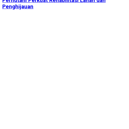
Perhutani Perkuat Rehabilitasi Lahan dan
Penghijauan