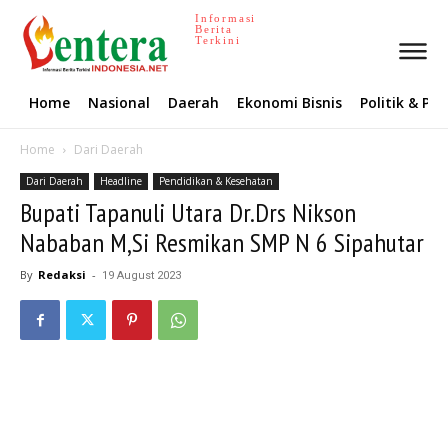
Informasi
Berita
Terkini
Home
Nasional
Daerah
Ekonomi Bisnis
Politik & P
Home
Dari Daerah
Dari Daerah
Headline
Pendidikan & Kesehatan
Bupati Tapanuli Utara Dr.Drs Nikson
Nababan M,Si Resmikan SMP N 6 Sipahutar
By
Redaksi
-
19 August 2023