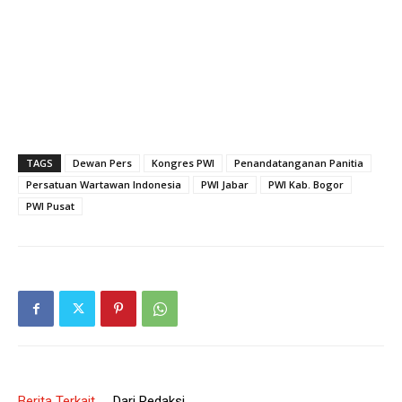
TAGS
Dewan Pers
Kongres PWI
Penandatanganan Panitia
Persatuan Wartawan Indonesia
PWI Jabar
PWI Kab. Bogor
PWI Pusat
Berita Terkait
Dari Redaksi