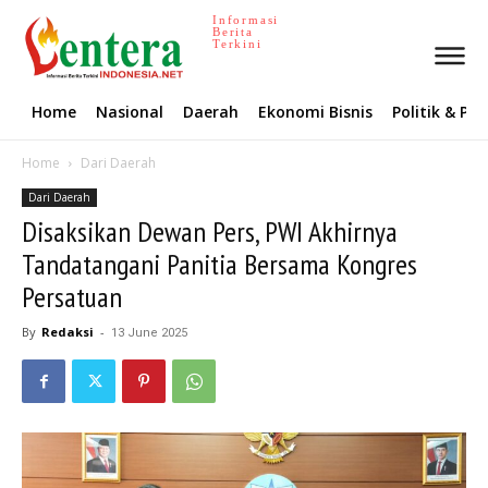
Informasi
Berita
Terkini
Home
Nasional
Daerah
Ekonomi Bisnis
Politik & P
Home
Dari Daerah
Dari Daerah
Disaksikan Dewan Pers, PWI Akhirnya
Tandatangani Panitia Bersama Kongres
Persatuan
By
Redaksi
-
13 June 2025