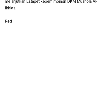
melanjutkan Estapet kepemimpinsn DKM Mushola Al-
Ikhlas.
Red