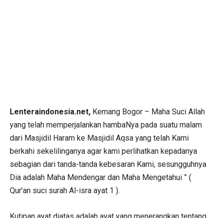
Lenteraindonesia.net,
Kemang Bogor – Maha Suci Allah
yang telah memperjalankan hambaNya pada suatu malam
dari Masjidil Haram ke Masjidil Aqsa yang telah Kami
berkahi sekelilinganya agar kami perlihatkan kepadanya
sebagian dari tanda-tanda kebesaran Kami, sesungguhnya
Dia adalah Maha Mendengar dan Maha Mengetahui ” (
Qur’an suci surah Al-isra ayat 1 ).
Kutipan ayat diatas adalah ayat yang menerangkan tentang