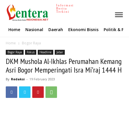
Informasi
Berita
Terkini
Home
Nasional
Daerah
Ekonomi Bisnis
Politik & P
Home
Bogor Raya
Bogor Raya
Fokus
Headline
Jabar
DKM Mushola Al-Ikhlas Perumahan Kemang
Asri Bogor Memperingati Isra Mi’raj 1444 H
By
Redaksi
-
19 February 2023