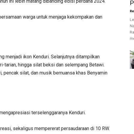
ahun ini lebih matang dibanding edisi perdana 2024.
P
Re
 kebersamaan warga untuk menjaga kekompakan dan
Le
Na
Ra
me
ng menjadi ikon Kenduri. Selanjutnya ditampilkan
ri-tarian, hingga silat beksi dan selempang Betawi.
ri, pencak silat, dan musik bernuansa khas Benyamin
 mengapresiasi terselenggaranya Kenduri.
kreasi, sekaligus mempererat persaudaraan di 10 RW.