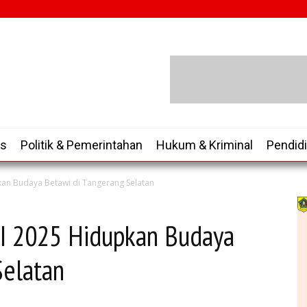
is
Politik & Pemerintahan
Hukum & Kriminal
Pendid
upkan Budaya Betawi di Tangerang Selatan
d II 2025 Hidupkan Budaya
Selatan