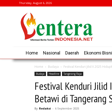
Thursday, August 6, 2026
Home
Nasional
Daerah
Ekonomi Bisn
Home
Budaya
Festival Kenduri Jilid II 2025 Hid
Budaya
Headline
Tangerang Raya
Festival Kenduri Jili
Betawi di Tangerang 
By
Redaksi
-
6 September 2025